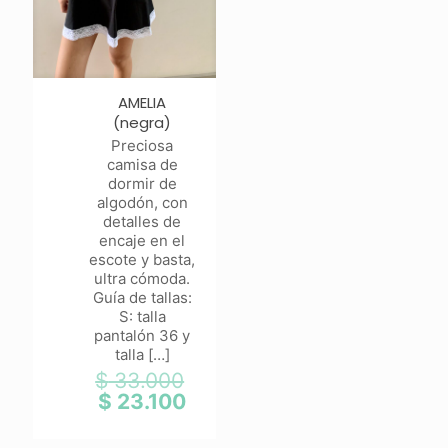
AMELIA
(negra)
Preciosa
camisa de
dormir de
algodón, con
detalles de
encaje en el
escote y basta,
ultra cómoda.
Guía de tallas:
S: talla
pantalón 36 y
talla
[…]
$
33.000
El
precio
$
23.100
El
original
precio
era:
actual