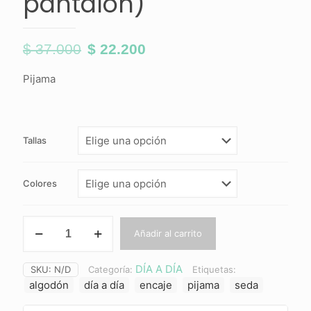
pantalón)
$
37.000
$
22.200
El
El
precio
precio
Pijama
original
actual
era:
es:
$ 37.000.
$ 22.200.
Tallas
Colores
AURORA
Añadir al carrito
(azul
con
pantalón)
DÍA A DÍA
SKU:
N/D
Categoría:
Etiquetas:
cantidad
algodón
día a día
encaje
pijama
seda