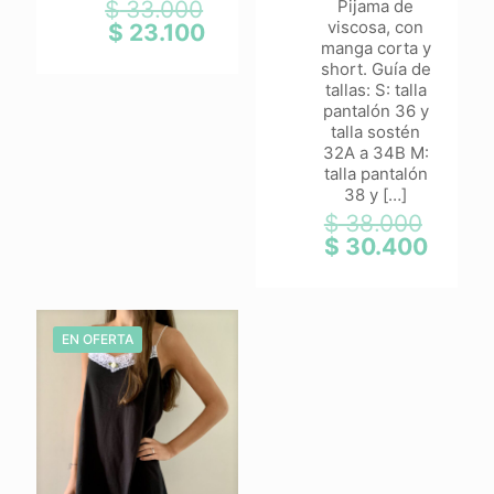
$
33.000
Pijama de
El
viscosa, con
precio
$
23.100
El
manga corta y
original
precio
short. Guía de
era:
actual
tallas: S: talla
$ 33.000.
es:
pantalón 36 y
$ 23.100.
talla sostén
32A a 34B M:
talla pantalón
38 y
[…]
$
38.000
El
precio
$
30.400
El
origina
precio
era:
actual
$ 38.0
es:
$ 30.4
EN OFERTA