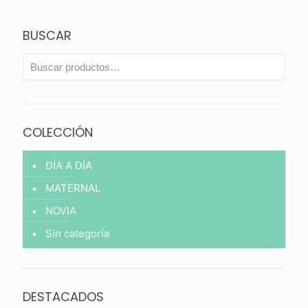
$ 33.000.
es:
$ 23.100.
BUSCAR
COLECCIÓN
DÍA A DÍA
MATERNAL
NOVIA
Sin categoría
DESTACADOS