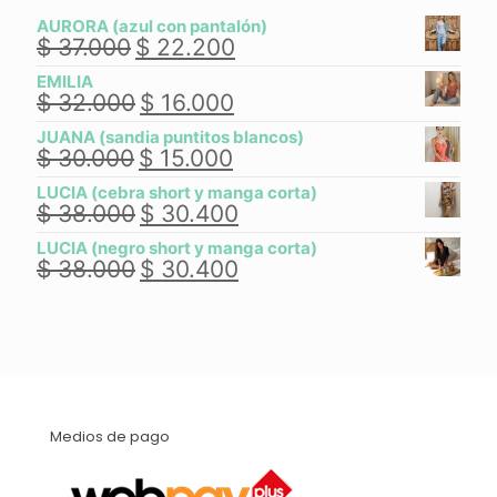
AURORA (azul con pantalón)
$
37.000
$
22.200
El
El
precio
precio
EMILIA
original
actual
$
32.000
$
16.000
El
El
era:
es:
precio
precio
$ 37.000.
$ 22.200.
JUANA (sandia puntitos blancos)
original
actual
$
30.000
$
15.000
El
El
era:
es:
precio
precio
$ 32.000.
$ 16.000.
LUCIA (cebra short y manga corta)
original
actual
$
38.000
$
30.400
El
El
era:
es:
precio
precio
$ 30.000.
$ 15.000.
LUCIA (negro short y manga corta)
original
actual
$
38.000
$
30.400
El
El
era:
es:
precio
precio
$ 38.000.
$ 30.400.
original
actual
era:
es:
$ 38.000.
$ 30.400.
Medios de pago