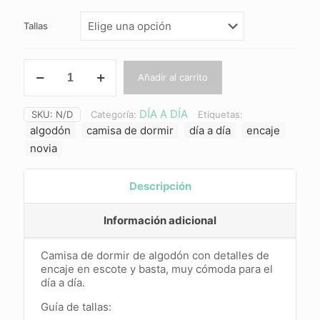
era:
es:
Tallas
$ 33.000.
$ 23.100.
AMELIA
Añadir al carrito
(gris)
cantidad
DÍA A DÍA
SKU:
N/D
Categoría:
Etiquetas:
algodón
camisa de dormir
día a día
encaje
novia
Descripción
Información adicional
Camisa de dormir de algodón con detalles de
encaje en escote y basta, muy cómoda para el
día a día.
Guía de tallas: