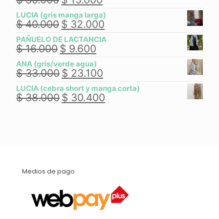
precio
precio
LUCIA (gris manga larga)
original
actual
$
40.000
$
32.000
El
El
era:
es:
precio
precio
$ 30.000.
$ 15.000.
PAÑUELO DE LACTANCIA
original
actual
$
16.000
$
9.600
El
El
era:
es:
precio
precio
$ 40.000.
$ 32.000.
ANA (gris/verde agua)
original
actual
$
33.000
$
23.100
El
El
era:
es:
precio
precio
$ 16.000.
$ 9.600.
LUCIA (cebra short y manga corta)
original
actual
$
38.000
$
30.400
El
El
era:
es:
precio
precio
$ 33.000.
$ 23.100.
original
actual
era:
es:
$ 38.000.
$ 30.400.
Medios de pago