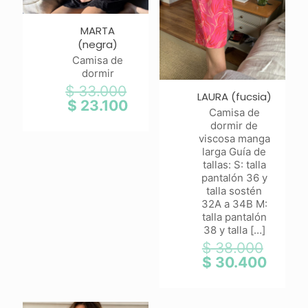
MARTA
(negra)
Camisa de
dormir
$
33.000
El
LAURA (fucsia)
precio
$
23.100
El
Camisa de
original
precio
dormir de
era:
actual
viscosa manga
$ 33.000.
es:
larga Guía de
$ 23.100.
tallas: S: talla
pantalón 36 y
talla sostén
32A a 34B M:
talla pantalón
38 y talla
[…]
$
38.000
El
precio
$
30.400
El
origina
precio
era:
actual
$ 38.0
es: