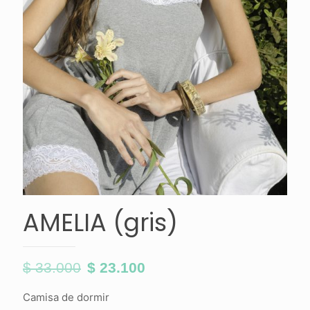
AMELIA (gris)
$
33.000
$
23.100
El
El
precio
precio
Camisa de dormir
original
actual