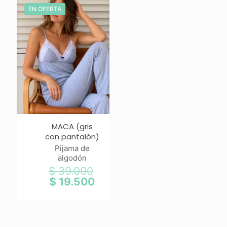
$ 30.4
EN OFERTA
MACA (gris
con pantalón)
Pijama de
algodón
$
39.000
El
precio
$
19.500
El
original
precio
era:
actual
$ 39.000.
es:
$ 19.500.