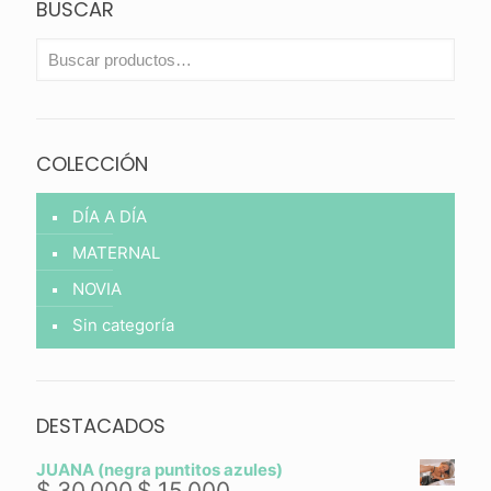
BUSCAR
COLECCIÓN
DÍA A DÍA
MATERNAL
NOVIA
Sin categoría
DESTACADOS
JUANA (negra puntitos azules)
$
30.000
$
15.000
El
El