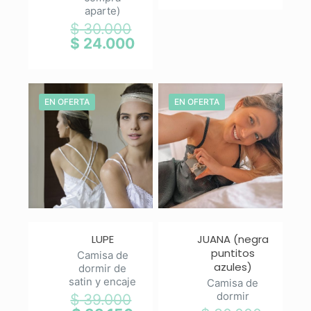
era:
actual
aparte)
$ 35.00
es:
$
30.000
El
$ 24.50
precio
$
24.000
El
original
precio
era:
actual
$ 30.000.
es:
$ 24.000.
EN OFERTA
EN OFERTA
LUPE
JUANA (negra
puntitos
Camisa de
azules)
dormir de
satin y encaje
Camisa de
dormir
$
39.000
El