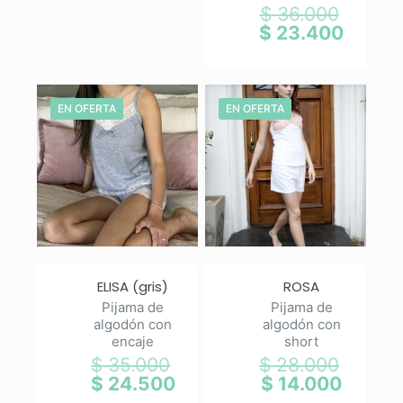
$ 33.000.
es:
$
36.000
El
$ 26.400.
precio
$
23.400
El
original
precio
era:
actual
$ 36.00
es:
$ 23.40
EN OFERTA
EN OFERTA
ELISA (gris)
ROSA
Pijama de
Pijama de
algodón con
algodón con
encaje
short
$
35.000
$
28.000
El
El
precio
precio
$
24.500
$
14.000
El
El
original
original
precio
precio