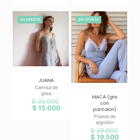
era:
era:
actual
actual
$ 35.000.
$ 28.00
es:
es:
$ 24.500.
$ 14.00
EN OFERTA
EN OFERTA
JUANA
Camisa de
gasa
MACA (gris
$
30.000
El
con
precio
$
15.000
El
pantalón)
original
precio
Pijama de
era:
actual
algodón
$ 30.000.
es:
$
39.000
El
$ 15.000.
precio
$
19.500
El