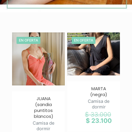
EN OFERTA
EN OFERTA
MARTA
(negra)
JUANA
Camisa de
(sandia
dormir
puntitos
$
33.000
El
blancos)
precio
$
23.100
El
Camisa de
original
precio
dormir
era:
actual