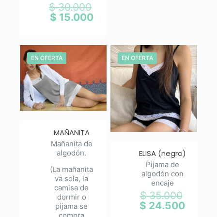
$
30.000
El
$ 33.00
es:
precio
$
15.000
El
$ 23.100
original
precio
era:
actual
$ 30.000.
es:
$ 15.000.
EN OFERTA
EN OFERTA
MAÑANITA
Mañanita de
algodón.
ELISA (negro)
Pijama de
(La mañanita
algodón con
va sola, la
encaje
camisa de
$
35.000
El
dormir o
precio
$
24.500
El
pijama se
original
precio
compra