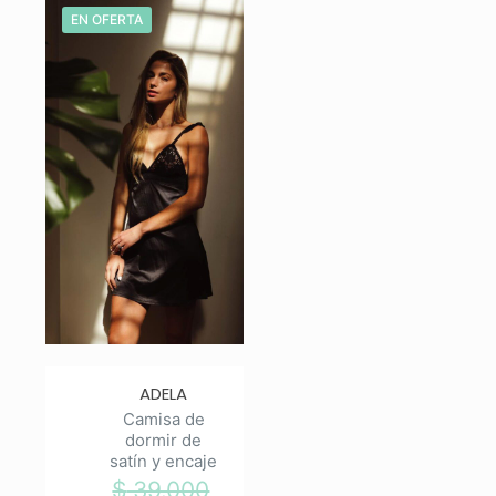
$ 14.000.
$ 16.000
EN OFERTA
ADELA
Camisa de
dormir de
satín y encaje
$
39.000
El