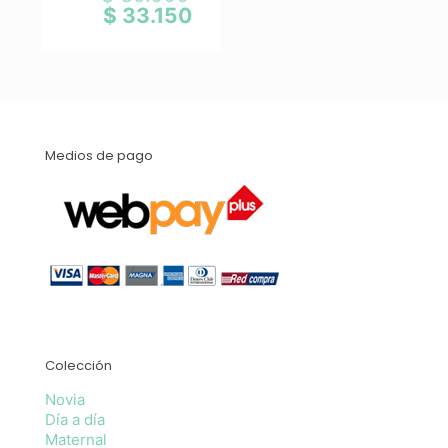
precio
$
33.150
El
original
precio
era:
actual
$ 39.000.
es:
$ 33.150.
Medios de pago
Colección
Novia
Día a día
Maternal