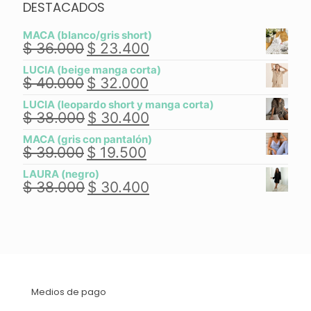
DESTACADOS
MACA (blanco/gris short)
$
36.000
$
23.400
El
El
precio
precio
LUCIA (beige manga corta)
original
actual
$
40.000
$
32.000
El
El
era:
es:
precio
precio
$ 36.000.
$ 23.400.
LUCIA (leopardo short y manga corta)
original
actual
$
38.000
$
30.400
El
El
era:
es:
precio
precio
$ 40.000.
$ 32.000.
MACA (gris con pantalón)
original
actual
$
39.000
$
19.500
El
El
era:
es:
precio
precio
$ 38.000.
$ 30.400.
LAURA (negro)
original
actual
$
38.000
$
30.400
El
El
era:
es:
precio
precio
$ 39.000.
$ 19.500.
original
actual
era:
es:
$ 38.000.
$ 30.400.
Medios de pago