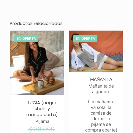
Productos relacionados
EN OFERTA
EN OFERTA
MAÑANITA
Mañanita de
algodón.
(La mañanita
LUCIA (negro
va sola, la
short y
camisa de
manga corta)
dormir o
Pijama
pijama se
$
38.000
El
compra aparte)