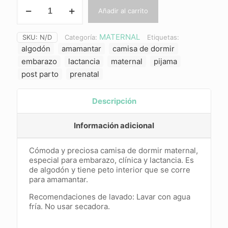
SOFIA
Añadir al carrito
(gris)
cantidad
MATERNAL
SKU:
N/D
Categoría:
Etiquetas:
algodón
amamantar
camisa de dormir
embarazo
lactancia
maternal
pijama
post parto
prenatal
Descripción
Información adicional
Cómoda y preciosa camisa de dormir maternal,
especial para embarazo, clínica y lactancia. Es
de algodón y tiene peto interior que se corre
para amamantar.
Recomendaciones de lavado: Lavar con agua
fría. No usar secadora.