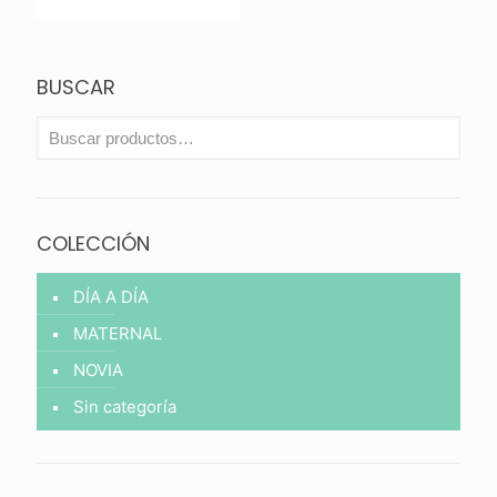
era:
actual
$ 33.000.
es:
$ 23.100.
BUSCAR
COLECCIÓN
DÍA A DÍA
MATERNAL
NOVIA
Sin categoría