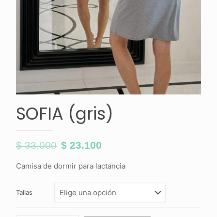
SOFIA (gris)
$
33.000
$
23.100
El
El
precio
precio
Camisa de dormir para lactancia
original
actual
era:
es:
Tallas
$ 33.000.
$ 23.100.