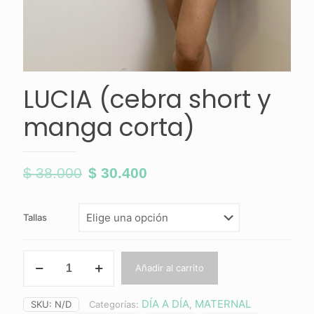
LUCIA (cebra short y
manga corta)
$
38.000
$
30.400
El
El
precio
precio
original
actual
Tallas
era:
es:
LUCIA
$ 38.000.
$ 30.400.
Añadir al carrito
(cebra
short
y
DÍA A DÍA
MATERNAL
SKU:
N/D
Categorías:
,
manga