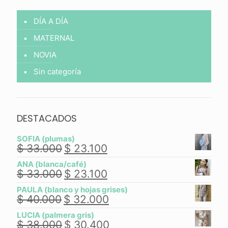
DÍA A DÍA
MATERNAL
NOVIA
Sin categoría
DESTACADOS
SOFIA (plumas)
$
33.000
$
23.100
El
El
precio
precio
ANA (blanca/café)
original
actual
$
33.000
$
23.100
El
El
era:
es:
precio
precio
$ 33.000.
$ 23.100.
PAULA (blanco y hojas grises)
original
actual
$
40.000
$
32.000
El
El
era:
es:
precio
precio
$ 33.000.
$ 23.100.
LUCIA (palmera gris)
original
actual
$
38.000
$
30.400
El
El
era:
es: