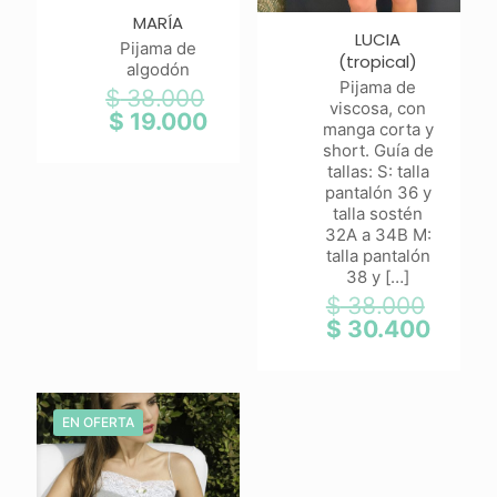
MARÍA
LUCIA
Pijama de
(tropical)
algodón
Pijama de
$
38.000
El
viscosa, con
precio
$
19.000
El
manga corta y
original
precio
short. Guía de
era:
actual
tallas: S: talla
$ 38.000.
es:
pantalón 36 y
$ 19.000.
talla sostén
32A a 34B M:
talla pantalón
38 y
[…]
$
38.000
El
precio
$
30.400
El
origina
precio
era:
actual
$ 38.0
es:
$ 30.4
EN OFERTA