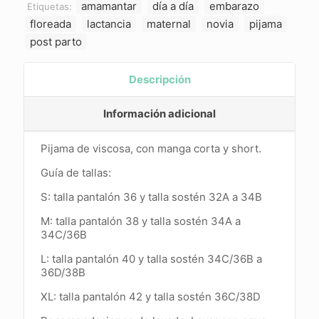
amamantar
día a día
embarazo
Etiquetas:
corta)
cantidad
floreada
lactancia
maternal
novia
pijama
post parto
Descripción
Información adicional
Pijama de viscosa, con manga corta y short.
Guía de tallas:
S: talla pantalón 36 y talla
sostén 32A a 34B
M: talla pantalón 38 y talla
sostén 34A a
34C/36B
L: talla pantalón 40 y talla
sostén 34C/36B a
36D/38B
XL: talla pantalón 42 y talla sostén 36C/38D