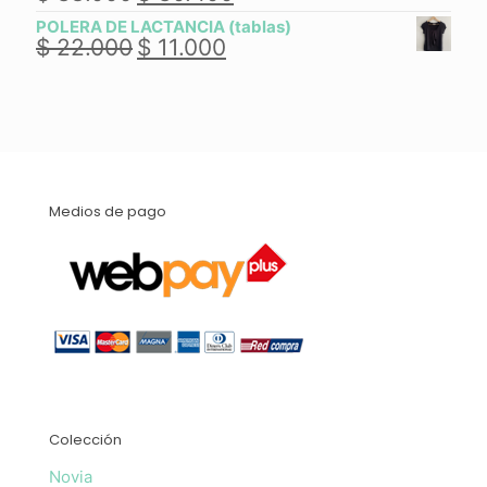
precio
precio
$ 40.000.
$ 32.000.
POLERA DE LACTANCIA (tablas)
original
actual
$
22.000
$
11.000
El
El
era:
es:
precio
precio
$ 38.000.
$ 30.400.
original
actual
era:
es:
$ 22.000.
$ 11.000.
Medios de pago
Colección
Novia