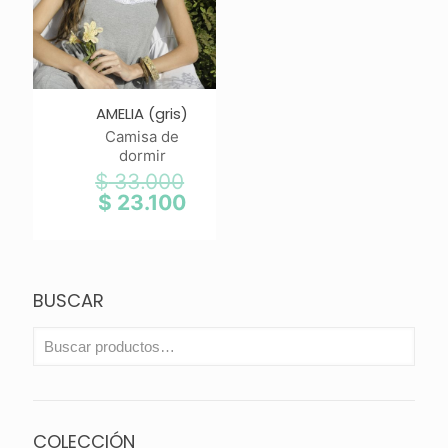
AMELIA (gris)
Camisa de
dormir
$
33.000
El
precio
$
23.100
El
original
precio
era:
actual
$ 33.000.
es:
$ 23.100.
BUSCAR
COLECCIÓN