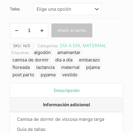
original
actual
Tallas
era:
es:
LAURA
$ 38.000.
$ 30.400.
Añadir al carrito
(fucsia)
cantidad
DÍA A DÍA
MATERNAL
SKU:
N/D
Categorías:
,
algodón
amamantar
Etiquetas:
camisa de dormir
día a día
embarazo
floreada
lactancia
maternal
pijama
post parto
pyjama
vestido
Descripción
Información adicional
Camisa de dormir de viscosa manga larga
Guía de tallas: