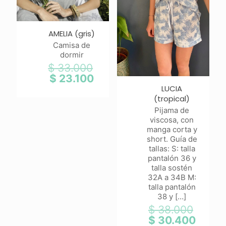
AMELIA (gris)
Camisa de
dormir
$
33.000
El
precio
$
23.100
El
original
precio
LUCIA
era:
actual
(tropical)
$ 33.000.
es:
Pijama de
$ 23.100.
viscosa, con
manga corta y
short. Guía de
tallas: S: talla
pantalón 36 y
talla sostén
32A a 34B M:
talla pantalón
38 y
[…]
$
38.000
El
precio
$
30.400
El