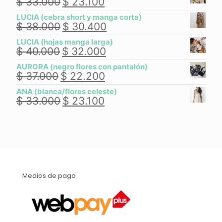
$
33.000
$
23.100
El
El
precio
precio
LUCIA (cebra short y manga corta)
original
actual
$
38.000
$
30.400
El
El
era:
es:
precio
precio
$ 33.000.
$ 23.100.
LUCIA (hojas manga larga)
original
actual
$
40.000
$
32.000
El
El
era:
es:
precio
precio
$ 38.000.
$ 30.400.
AURORA (negro flores con pantalón)
original
actual
$
37.000
$
22.200
El
El
era:
es:
precio
precio
$ 40.000.
$ 32.000.
ANA (blanca/flores celeste)
original
actual
$
33.000
$
23.100
El
El
era:
es:
precio
precio
$ 37.000.
$ 22.200.
original
actual
era:
es:
$ 33.000.
$ 23.100.
Medios de pago