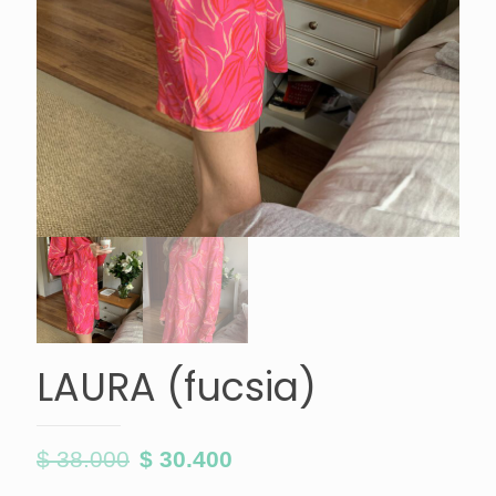
LAURA (fucsia)
$
38.000
$
30.400
El
El
precio
precio