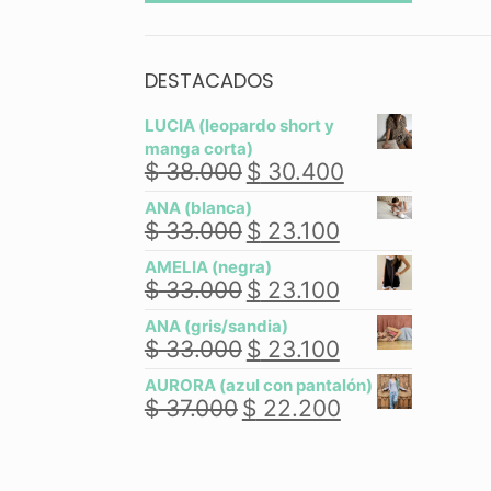
DESTACADOS
LUCIA (leopardo short y
manga corta)
$
38.000
$
30.400
El
El
precio
precio
ANA (blanca)
original
actual
$
33.000
$
23.100
El
El
era:
es:
precio
precio
$ 38.000.
$ 30.400.
AMELIA (negra)
original
actual
$
33.000
$
23.100
El
El
era:
es:
precio
precio
$ 33.000.
$ 23.100.
ANA (gris/sandia)
original
actual
$
33.000
$
23.100
El
El
era:
es:
precio
precio
$ 33.000.
$ 23.100.
AURORA (azul con pantalón)
original
actual
$
37.000
$
22.200
El
El
era:
es:
precio
precio
$ 33.000.
$ 23.100.
original
actual
era:
es: